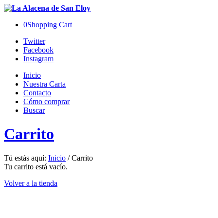
0
Shopping Cart
Twitter
Facebook
Instagram
Inicio
Nuestra Carta
Contacto
Cómo comprar
Buscar
Carrito
Tú estás aquí:
Inicio
/
Carrito
Tu carrito está vacío.
Volver a la tienda