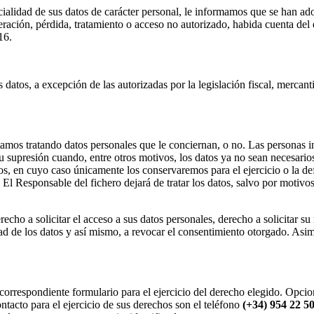
alidad de sus datos de carácter personal, le informamos que se han ado
lteración, pérdida, tratamiento o acceso no autorizado, habida cuenta del
16.
s datos, a excepción de las autorizadas por la legislación fiscal, merca
tamos tratando datos personales que le conciernan, o no. Las personas i
ar su supresión cuando, entre otros motivos, los datos ya no sean necesar
datos, en cuyo caso únicamente los conservaremos para el ejercicio o la 
 El Responsable del fichero dejará de tratar los datos, salvo por motivos
echo a solicitar el acceso a sus datos personales, derecho a solicitar su r
idad de los datos y así mismo, a revocar el consentimiento otorgado. As
el correspondiente formulario para el ejercicio del derecho elegido. Op
ntacto para el ejercicio de sus derechos son el teléfono
(+34) 954 22 50