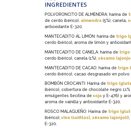
INGREDIENTES
POLVORONCITO DE ALMENDRA: harina de
t
de cerdo ibérico),
almendra
(5%), canela,
s
antioxidante E-320.
MANTECADITO AL LIMÓN: harina de
trigo (
cerdo ibérico), aroma de limón y antioxidan
MANTECADITO DE CANELA: harina de
trigo
cerdo ibérico), canela (1%),
sésamo (ajonjol
MANTECADITO DE CACAO: harina de
trigo 
cerdo ibérico), cacao desgrasado en polvo (
BOMBÓN CROCANTI: Harina de
trigo (glut
ibérico), cobertura de chocolate negro 11%
emulgentes (lecitina de
soja
y E-476) y aro
aroma de vainilla y antioxidante E-320.
ROSCO MALAGUEÑO: Harina de
trigo (glu
ibérico),
vino (sulfitos)
,
sésamo (ajonjolí)
,
E-320.