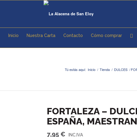
Inicio
Nuestra Carta
Contacto
Cómo comprar
Tú estás aquí:
Inicio
/
Tienda
/
DULCES
/
FOR
FORTALEZA – DULC
ESPAÑA, MAESTRANZ
7,95
€