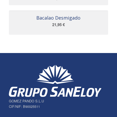
Bacalao Desmigado
21,95
€
GOMEZ PANDO S.L.U
CIF/NIF: B90025511