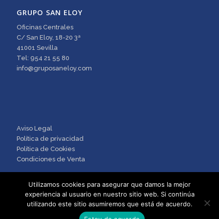
GRUPO SAN ELOY
Oficinas Centrales
C/ San Eloy, 18-20 3ª
41001 Sevilla
Tel: 954 21 55 80
info@gruposaneloy.com
Aviso Legal
Política de privacidad
Política de Cookies
Condiciones de Venta
Utilizamos cookies para asegurar que damos la mejor
experiencia al usuario en nuestro sitio web. Si continúa
utilizando este sitio asumiremos que está de acuerdo.
Estoy de acuerdo