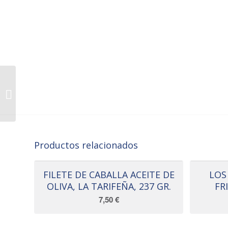
LOLA – FILETES DE
CABALLA ANDALUCIA
AC./OLIVA, 1KG.
Productos relacionados
FILETE DE CABALLA ACEITE DE
LOS
OLIVA, LA TARIFEÑA, 237 GR.
FR
7,50
€