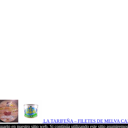
LA TARIFEÑA – FILETES DE MELVA CAN
uario en nuestro sitio web. Si continúa utilizando este sitio asumiremos