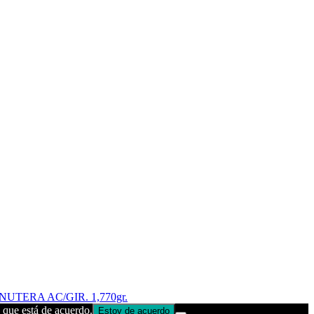
UTERA AC/GIR. 1,770gr.
 que está de acuerdo.
Estoy de acuerdo