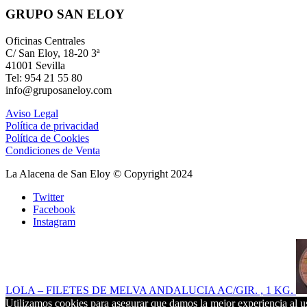
GRUPO SAN ELOY
Oficinas Centrales
C/ San Eloy, 18-20 3ª
41001 Sevilla
Tel: 954 21 55 80
info@gruposaneloy.com
Aviso Legal
Política de privacidad
Política de Cookies
Condiciones de Venta
La Alacena de San Eloy © Copyright 2024
Twitter
Facebook
Instagram
LOLA – FILETES DE MELVA ANDALUCIA AC/GIR. , 1 KG.
Utilizamos cookies para asegurar que damos la mejor experiencia al us