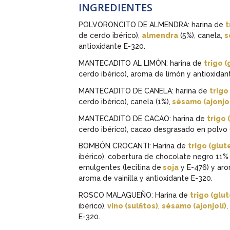
INGREDIENTES
POLVORONCITO DE ALMENDRA: harina de
t
de cerdo ibérico),
almendra
(5%), canela,
s
antioxidante E-320.
MANTECADITO AL LIMÓN: harina de
trigo (
cerdo ibérico), aroma de limón y antioxidan
MANTECADITO DE CANELA: harina de
trigo
cerdo ibérico), canela (1%),
sésamo (ajonjol
MANTECADITO DE CACAO: harina de
trigo 
cerdo ibérico), cacao desgrasado en polvo (
BOMBÓN CROCANTI: Harina de
trigo (glut
ibérico), cobertura de chocolate negro 11%
emulgentes (lecitina de
soja
y E-476) y aro
aroma de vainilla y antioxidante E-320.
ROSCO MALAGUEÑO: Harina de
trigo (glu
ibérico),
vino (sulfitos)
,
sésamo (ajonjolí)
,
E-320.