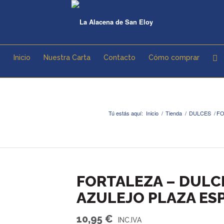
Inicio
Nuestra Carta
Contacto
Cómo comprar
Tú estás aquí:
Inicio
/
Tienda
/
DULCES
/
FO
FORTALEZA – DULCE
AZULEJO PLAZA ESP
10,95
€