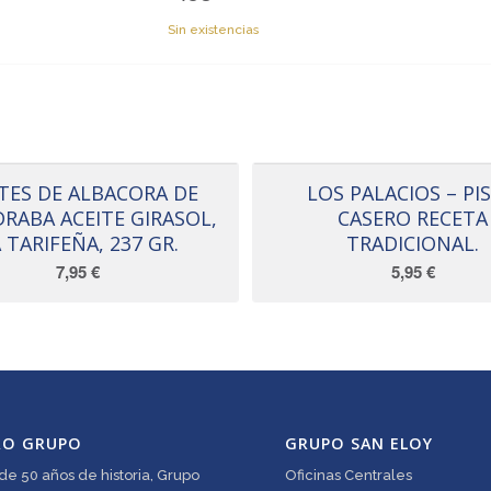
Sin existencias
ETES DE ALBACORA DE
LOS PALACIOS – PI
RABA ACEITE GIRASOL,
CASERO RECETA
 TARIFEÑA, 237 GR.
TRADICIONAL.
7,95
€
5,95
€
RO GRUPO
GRUPO SAN ELOY
e 50 años de historia, Grupo
Oficinas Centrales