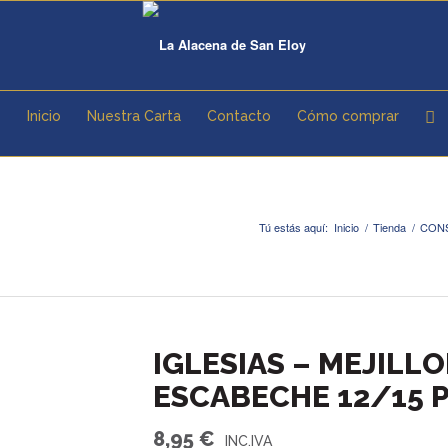
Inicio
Nuestra Carta
Contacto
Cómo comprar
Tú estás aquí:
Inicio
/
Tienda
/
CON
IGLESIAS – MEJILL
ESCABECHE 12/15 P
8,95
€