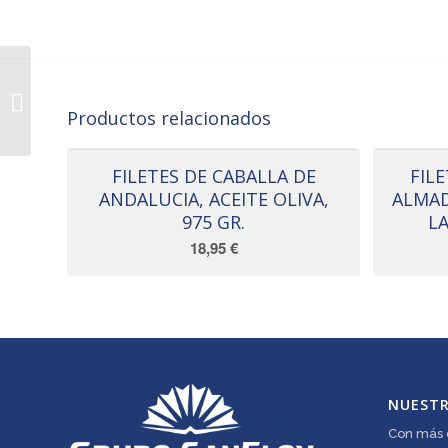
LA CASTREÑA –
ANCHOA DEL
CANTABRICO ACEITE
Productos relacionados
DE OLIVA, 78 GR.
FILETES DE CABALLA DE
FIL
ANDALUCIA, ACEITE OLIVA,
ALMAD
975 GR.
LA
18,95
€
NUEST
Con más d