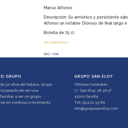
Marca: Alfonso
Descripción: Su armónico y persistente sab
Alfonso un notable Oloroso de final largo e
Botella de 75 cl.
Sin existencias
SKU:
1046
RO GRUPO
GRUPO SAN ELOY
e 50 años de historia, Grupo
Oficinas Centrales
ha pasado de ser una
C/ San Eloy, 18-20 3ª
amiliar a ser un grupo
41001 Sevilla
ial en continuo crecimiento
Tel: 954 21 55 80
info@gruposaneloy.com