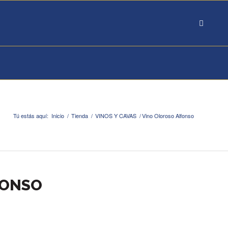
Tú estás aquí:
Inicio
/
Tienda
/
VINOS Y CAVAS
/
Vino Oloroso Alfonso
FONSO