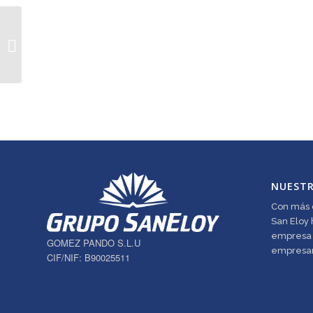
Manzanilla Solear
NUEST
Con más d
San Eloy 
empresa f
GOMEZ PANDO S.L.U
empresar
CIF/NIF: B90025511