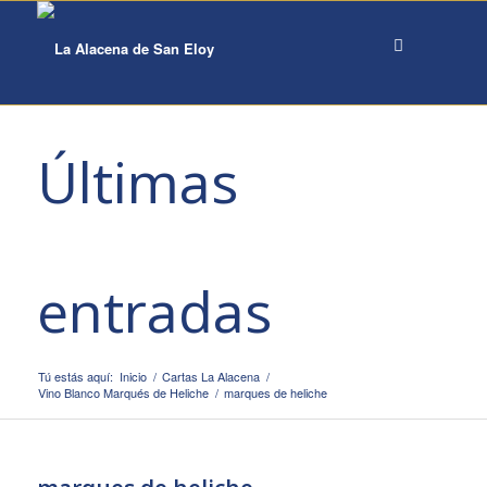
Últimas
entradas
Tú estás aquí:
Inicio
/
Cartas La Alacena
/
Vino Blanco Marqués de Heliche
/
marques de heliche