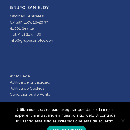
GRUPO SAN ELOY
Oficinas Centrales
C/ San Eloy, 18-20 3ª
41001 Sevilla
Tel: 954 21 55 80
info@gruposaneloy.com
Aviso Legal
Política de privacidad
Política de Cookies
Condiciones de Venta
Utilizamos cookies para asegurar que damos la mejor
experiencia al usuario en nuestro sitio web. Si continúa
utilizando este sitio asumiremos que está de acuerdo.
Estoy de acuerdo