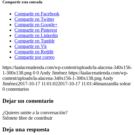
Compartir esta entrada
Compartir en Facebook
Compartir en Twitter
Compartir en Google+
Compartir en Pinterest
Compartir en Linkedin
Compartir en Tumblr
Compartir en Vk
Compartir en Reddit
Compartir por correo
https://laalacenatienda.com/wp-content/uploads/la-alacena-340x156-
1-300x138.png
0
0
Andy Jiménez
https://laalacenatienda.com/wp-
content/uploads/la-alacena-340x156-1-300x138.png
Andy
Jiménez
2017-10-17 11:01:02
2017-10-17 11:01:46
manzanilla solear
0
comentarios
Dejar un comentario
¿Quieres unirte a la conversación?
Siéntete libre de contribuir
Deja una respuesta