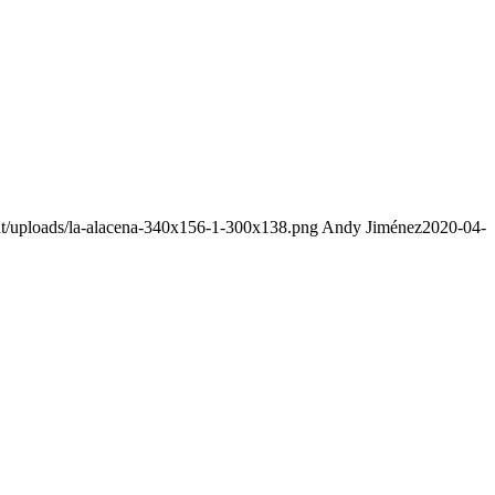
ent/uploads/la-alacena-340x156-1-300x138.png
Andy Jiménez
2020-04-