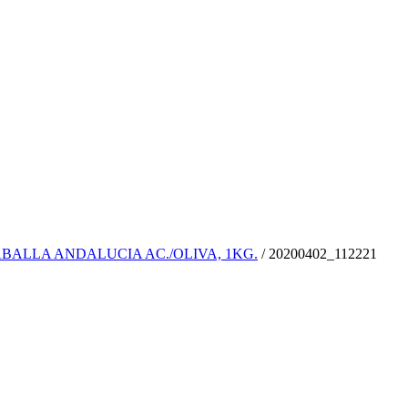
ABALLA ANDALUCIA AC./OLIVA, 1KG.
/
20200402_112221