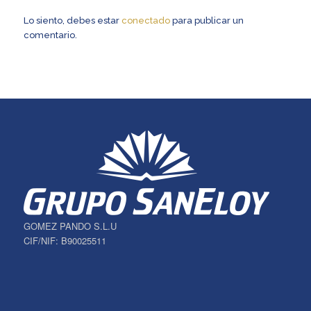
Lo siento, debes estar
conectado
para publicar un
comentario.
GOMEZ PANDO S.L.U
CIF/NIF: B90025511