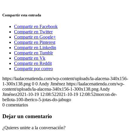
Compartir esta entrada
Compartir en Facebook
Compartir en Twitter
Compartir en Google+
Compartir en Pinterest
Compartir en Linkedin
Compartir en Tumblr
Compartir en Vk
Compartir en Reddit
Compartir por correo
https://laalacenatienda.com/wp-content/uploads/la-alacena-340x156-
1-300x138.png
0
0
Andy Jiménez
https://laalacenatienda.com/wp-
content/uploads/la-alacena-340x156-1-300x138.png
Andy
Jiménez
2021-10-19 12:08:52
2021-10-19 12:08:52
morcon-de-
bellota-100-iberico-5-jotas-do-jabugo
0
comentarios
Dejar un comentario
¿Quieres unirte a la conversación?