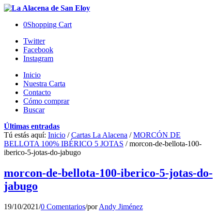
0
Shopping Cart
Twitter
Facebook
Instagram
Inicio
Nuestra Carta
Contacto
Cómo comprar
Buscar
Últimas entradas
Tú estás aquí:
Inicio
/
Cartas La Alacena
/
MORCÓN DE
BELLOTA 100% IBÉRICO 5 JOTAS
/
morcon-de-bellota-100-
iberico-5-jotas-do-jabugo
morcon-de-bellota-100-iberico-5-jotas-do-
jabugo
19/10/2021
/
0 Comentarios
/
por
Andy Jiménez