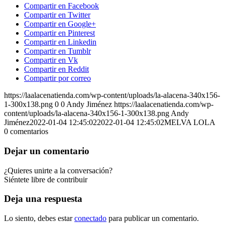
Compartir en Facebook
Compartir en Twitter
Compartir en Google+
Compartir en Pinterest
Compartir en Linkedin
Compartir en Tumblr
Compartir en Vk
Compartir en Reddit
Compartir por correo
https://laalacenatienda.com/wp-content/uploads/la-alacena-340x156-
1-300x138.png
0
0
Andy Jiménez
https://laalacenatienda.com/wp-
content/uploads/la-alacena-340x156-1-300x138.png
Andy
Jiménez
2022-01-04 12:45:02
2022-01-04 12:45:02
MELVA LOLA
0
comentarios
Dejar un comentario
¿Quieres unirte a la conversación?
Siéntete libre de contribuir
Deja una respuesta
Lo siento, debes estar
conectado
para publicar un comentario.