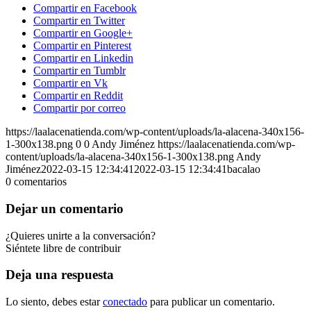
Compartir en Facebook
Compartir en Twitter
Compartir en Google+
Compartir en Pinterest
Compartir en Linkedin
Compartir en Tumblr
Compartir en Vk
Compartir en Reddit
Compartir por correo
https://laalacenatienda.com/wp-content/uploads/la-alacena-340x156-
1-300x138.png
0
0
Andy Jiménez
https://laalacenatienda.com/wp-
content/uploads/la-alacena-340x156-1-300x138.png
Andy
Jiménez
2022-03-15 12:34:41
2022-03-15 12:34:41
bacalao
0
comentarios
Dejar un comentario
¿Quieres unirte a la conversación?
Siéntete libre de contribuir
Deja una respuesta
Lo siento, debes estar
conectado
para publicar un comentario.