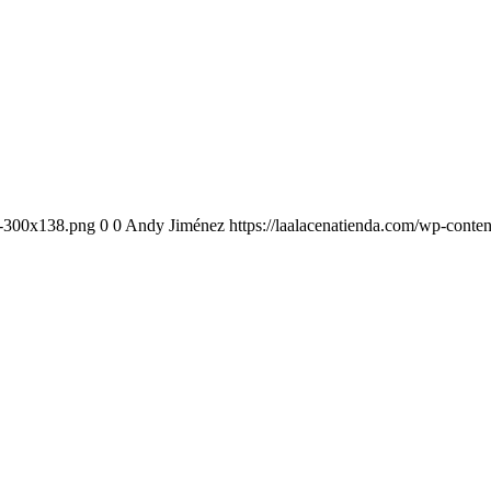
-1-300x138.png
0
0
Andy Jiménez
https://laalacenatienda.com/wp-cont