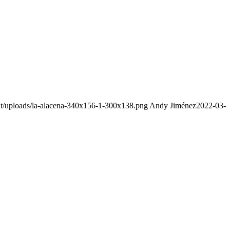
ent/uploads/la-alacena-340x156-1-300x138.png
Andy Jiménez
2022-03-