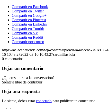
Compartir en Facebook
Compartir en Twitter
Compartir en Google+
Compartir en Pinterest
Compartir en Linkedin
Compartir en Tumblr
Compartir en Vk
Compartir en Reddit
Compartir por correo
https://laalacenatienda.com/wp-content/uploads/la-alacena-340x156
16 10:43:27
2022-03-16 10:43:27
sardinillas lola
0
comentarios
Dejar un comentario
¿Quieres unirte a la conversación?
Siéntete libre de contribuir
Deja una respuesta
Lo siento, debes estar
conectado
para publicar un comentario.