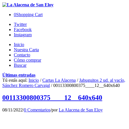
0
Shopping Cart
Twitter
Facebook
Instagram
Inicio
Nuestra Carta
Contacto
Cómo comprar
Buscar
Últimas entradas
Tú estás aquí:
Inicio
/
Cartas La Alacena
/
Jabuguitos 2 ud. al vacío,
Sánchez Romero Carvajal
/
00113300800375____12__640x640
00113300800375____12__640x640
08/11/2022
/
0 Comentarios
/
por
La Alacena de San Eloy