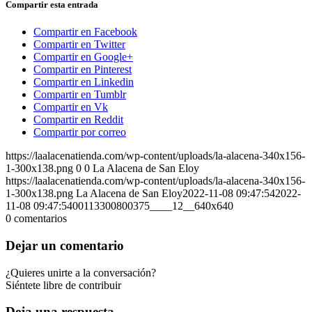
Compartir esta entrada
Compartir en Facebook
Compartir en Twitter
Compartir en Google+
Compartir en Pinterest
Compartir en Linkedin
Compartir en Tumblr
Compartir en Vk
Compartir en Reddit
Compartir por correo
https://laalacenatienda.com/wp-content/uploads/la-alacena-340x156-
1-300x138.png
0
0
La Alacena de San Eloy
https://laalacenatienda.com/wp-content/uploads/la-alacena-340x156-
1-300x138.png
La Alacena de San Eloy
2022-11-08 09:47:54
2022-
11-08 09:47:54
00113300800375____12__640x640
0
comentarios
Dejar un comentario
¿Quieres unirte a la conversación?
Siéntete libre de contribuir
Deja una respuesta