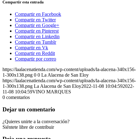
Compartir esta entrada
Compartir en Facebook
Compartir en Twitter
Compartir en Google+
Compartir en Pinterest
Compartir en Linkedin
Compartir en Tumblr
Compartir en Vk
Compartir en Reddit
Compartir por correo
https://laalacenatienda.com/wp-content/uploads/la-alacena-340x156-
1-300x138.png
0
0
La Alacena de San Eloy
https://laalacenatienda.com/wp-content/uploads/la-alacena-340x156-
1-300x138.png
La Alacena de San Eloy
2022-11-08 10:04:59
2022-
11-08 10:04:59
VINO MARQUES
0
comentarios
Dejar un comentario
¿Quieres unirte a la conversación?
Siéntete libre de contribuir
Deja una respuesta