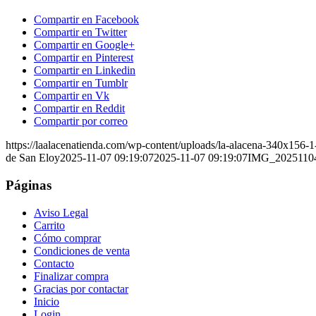
Compartir en Facebook
Compartir en Twitter
Compartir en Google+
Compartir en Pinterest
Compartir en Linkedin
Compartir en Tumblr
Compartir en Vk
Compartir en Reddit
Compartir por correo
https://laalacenatienda.com/wp-content/uploads/la-alacena-340x156
de San Eloy
2025-11-07 09:19:07
2025-11-07 09:19:07
IMG_2025110
Páginas
Aviso Legal
Carrito
Cómo comprar
Condiciones de venta
Contacto
Finalizar compra
Gracias por contactar
Inicio
Login