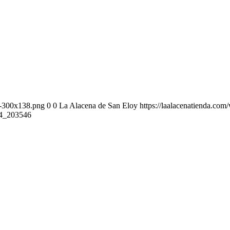
-1-300x138.png
0
0
La Alacena de San Eloy
https://laalacenatienda.co
4_203546