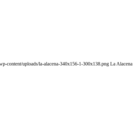
m/wp-content/uploads/la-alacena-340x156-1-300x138.png
La Alacena