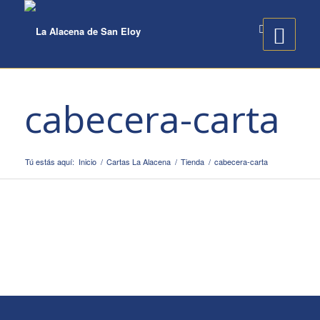
cabecera-carta
Tú estás aquí:
Inicio
/
Cartas La Alacena
/
Tienda
/
cabecera-carta