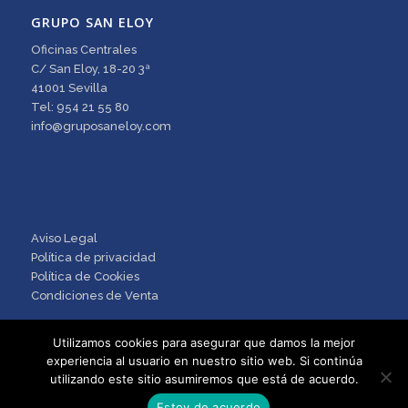
GRUPO SAN ELOY
Oficinas Centrales
C/ San Eloy, 18-20 3ª
41001 Sevilla
Tel: 954 21 55 80
info@gruposaneloy.com
Aviso Legal
Política de privacidad
Política de Cookies
Condiciones de Venta
Utilizamos cookies para asegurar que damos la mejor
experiencia al usuario en nuestro sitio web. Si continúa
utilizando este sitio asumiremos que está de acuerdo.
Estoy de acuerdo