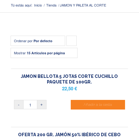
Tú estás aquí:
Inicio
/
Tienda
/
JAMON Y PALETA AL CORTE
Ordenar por
Pulsa
Por defecto
para
Mostrar
15 Artículos por página
ordenar
los
JAMON BELLOTA 5 JOTAS CORTE CUCHILLO
cupones
PAQUETE DE 100GR.
22,50
€
de
forma
Añadir a la cesta
ascendente
OFERTA 200 GR. JAMÓN 50% IBÉRICO DE CEBO