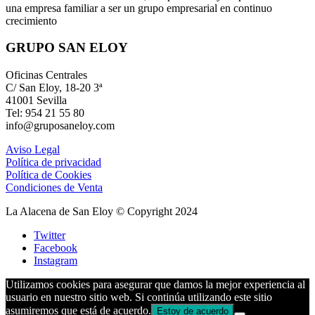
una empresa familiar a ser un grupo empresarial en continuo
crecimiento
GRUPO SAN ELOY
Oficinas Centrales
C/ San Eloy, 18-20 3ª
41001 Sevilla
Tel: 954 21 55 80
info@gruposaneloy.com
Aviso Legal
Política de privacidad
Política de Cookies
Condiciones de Venta
La Alacena de San Eloy © Copyright 2024
Twitter
Facebook
Instagram
Utilizamos cookies para asegurar que damos la mejor experiencia al
usuario en nuestro sitio web. Si continúa utilizando este sitio
asumiremos que está de acuerdo.
Estoy de acuerdo