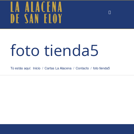
foto tienda5
Tú estás aquí:
Inicio
/
Cartas La Alacena
/
Contacto
/
foto tienda5