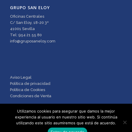
GRUPO SAN ELOY
Oficinas Centrales
C/ San Eloy, 18-20 3ª
41001 Sevilla
Tel: 954 21 55 80
info@gruposaneloy.com
Aviso Legal
Política de privacidad
Política de Cookies
Condiciones de Venta
Utilizamos cookies para asegurar que damos la mejor
experiencia al usuario en nuestro sitio web. Si continúa
utilizando este sitio asumiremos que está de acuerdo.
Estoy de acuerdo