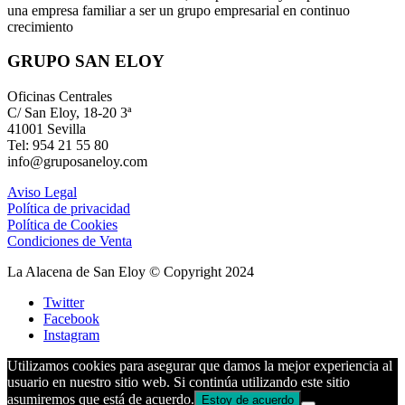
una empresa familiar a ser un grupo empresarial en continuo
crecimiento
GRUPO SAN ELOY
Oficinas Centrales
C/ San Eloy, 18-20 3ª
41001 Sevilla
Tel: 954 21 55 80
info@gruposaneloy.com
Aviso Legal
Política de privacidad
Política de Cookies
Condiciones de Venta
La Alacena de San Eloy © Copyright 2024
Twitter
Facebook
Instagram
Utilizamos cookies para asegurar que damos la mejor experiencia al
usuario en nuestro sitio web. Si continúa utilizando este sitio
asumiremos que está de acuerdo.
Estoy de acuerdo