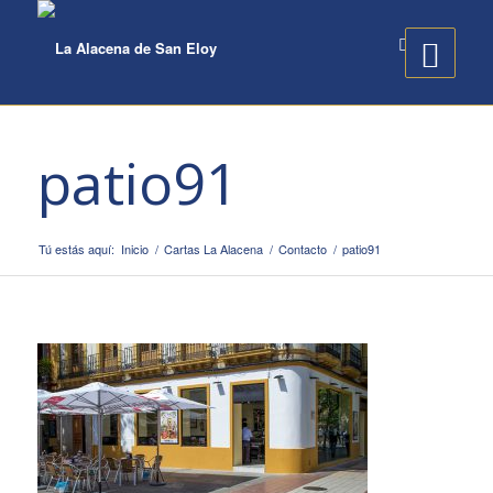
patio91
Tú estás aquí:
Inicio
/
Cartas La Alacena
/
Contacto
/
patio91