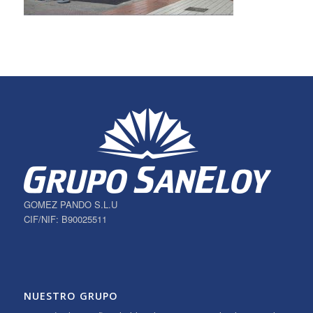
GOMEZ PANDO S.L.U
CIF/NIF: B90025511
NUESTRO GRUPO