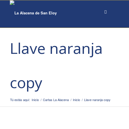
Llave naranja
copy
Tú estás aquí:
Inicio
/
Cartas La Alacena
/
Inicio
/
Llave naranja copy