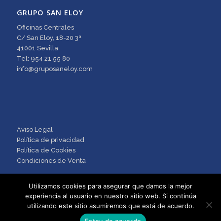
GRUPO SAN ELOY
Oficinas Centrales
C/ San Eloy, 18-20 3ª
41001 Sevilla
Tel: 954 21 55 80
info@gruposaneloy.com
Aviso Legal
Política de privacidad
Política de Cookies
Condiciones de Venta
Utilizamos cookies para asegurar que damos la mejor
experiencia al usuario en nuestro sitio web. Si continúa
utilizando este sitio asumiremos que está de acuerdo.
Estoy de acuerdo