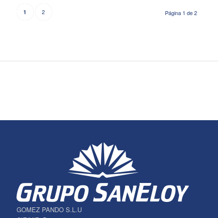
2
1
Página 1 de 2
GOMEZ PANDO S.L.U