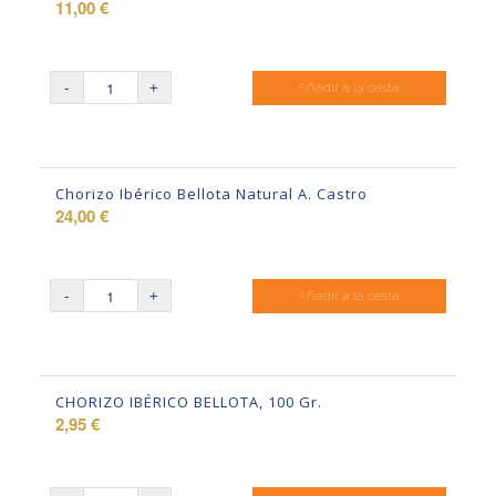
11,00
€
de
forma
Añadir a la cesta
ascendente
Chorizo Ibérico Bellota Natural A. Castro
24,00
€
Añadir a la cesta
CHORIZO IBÉRICO BELLOTA, 100 Gr.
2,95
€