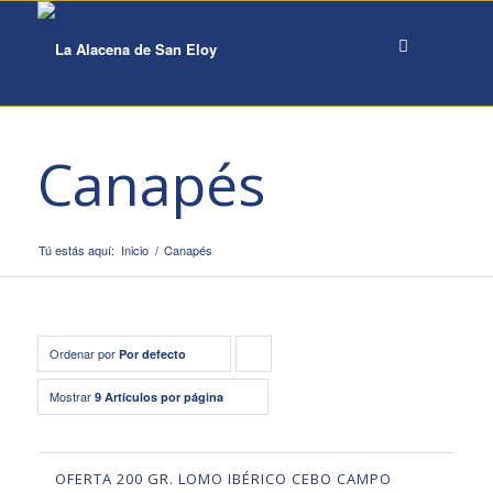
Canapés
Tú estás aquí:
Inicio
/
Canapés
Ordenar por
Pulsa
Por defecto
para
Mostrar
9 Artículos por página
ordenar
los
OFERTA 200 GR. LOMO IBÉRICO CEBO CAMPO
cupones