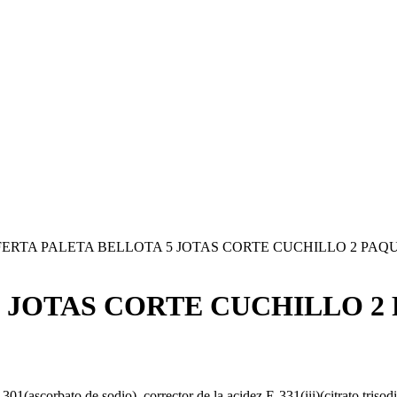
ERTA PALETA BELLOTA 5 JOTAS CORTE CUCHILLO 2 PAQU
 JOTAS CORTE CUCHILLO 2 
301(ascorbato de sodio), corrector de la acidez E-331(iii)(citrato triso