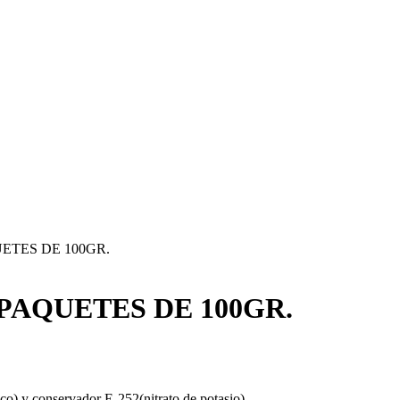
ETES DE 100GR.
PAQUETES DE 100GR.
dico) y conservador E-252(nitrato de potasio).