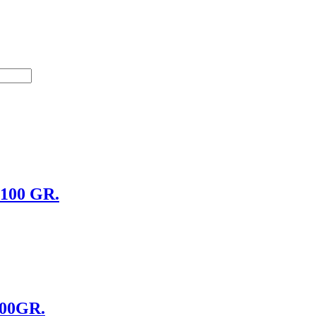
00 GR.
00GR.