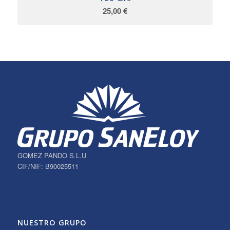
25,00
€
GOMEZ PANDO S.L.U
CIF/NIF: B90025511
NUESTRO GRUPO