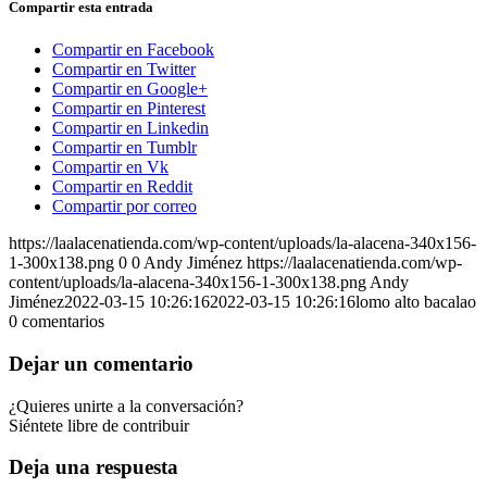
Compartir esta entrada
Compartir en Facebook
Compartir en Twitter
Compartir en Google+
Compartir en Pinterest
Compartir en Linkedin
Compartir en Tumblr
Compartir en Vk
Compartir en Reddit
Compartir por correo
https://laalacenatienda.com/wp-content/uploads/la-alacena-340x156-
1-300x138.png
0
0
Andy Jiménez
https://laalacenatienda.com/wp-
content/uploads/la-alacena-340x156-1-300x138.png
Andy
Jiménez
2022-03-15 10:26:16
2022-03-15 10:26:16
lomo alto bacalao
0
comentarios
Dejar un comentario
¿Quieres unirte a la conversación?
Siéntete libre de contribuir
Deja una respuesta