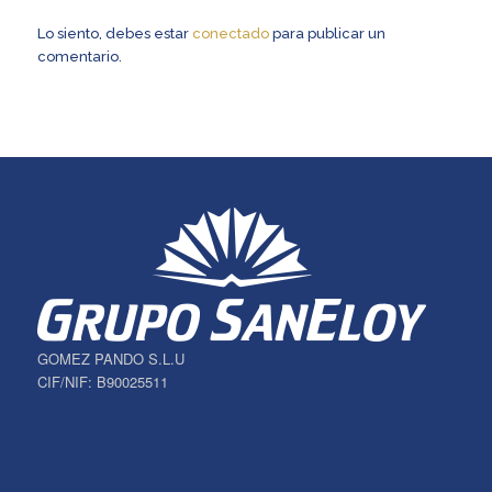
Lo siento, debes estar
conectado
para publicar un
comentario.
GOMEZ PANDO S.L.U
CIF/NIF: B90025511