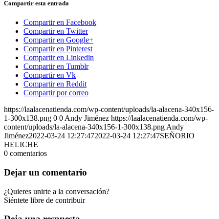
Compartir esta entrada
Compartir en Facebook
Compartir en Twitter
Compartir en Google+
Compartir en Pinterest
Compartir en Linkedin
Compartir en Tumblr
Compartir en Vk
Compartir en Reddit
Compartir por correo
https://laalacenatienda.com/wp-content/uploads/la-alacena-340x156-
1-300x138.png
0
0
Andy Jiménez
https://laalacenatienda.com/wp-
content/uploads/la-alacena-340x156-1-300x138.png
Andy
Jiménez
2022-03-24 12:27:47
2022-03-24 12:27:47
SEÑORIO
HELICHE
0
comentarios
Dejar un comentario
¿Quieres unirte a la conversación?
Siéntete libre de contribuir
Deja una respuesta